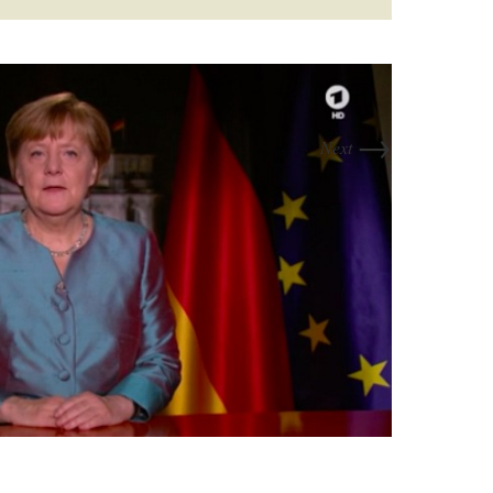
→
Next