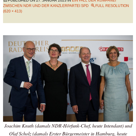
PUBLISHED ON
27. JANUAR 2023
IN
EIN FALL DER KUMPANEI
ZWISCHEN NDR UND DER KANZLERPARTEI SPD
FULL RESOLUTION
(620 × 413)
Joachim Knuth (damals NDR-Hörfunk-Chef, heute Intendant) und
Olaf Scholz (damals Erster Bürgermeister in Hamburg, heute