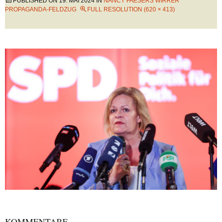
PUBLISHED ON
19. MAI 2024
IN
NANCY FAESERS WIRRER
PROPAGANDA-FELDZUG
FULL RESOLUTION (620 × 413)
KOMMENTARE