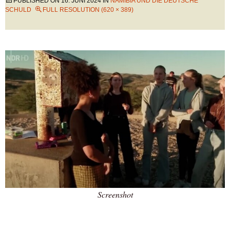
PUBLISHED ON
16. JUNI 2024
IN
NAMIBIA UND DIE DEUTSCHE
SCHULD
FULL RESOLUTION (620 × 389)
Screenshot