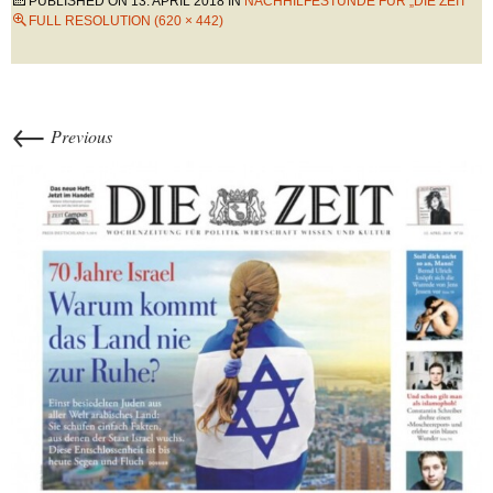
PUBLISHED ON
13. APRIL 2018
IN
NACHHILFESTUNDE FÜR „DIE ZEIT“
FULL RESOLUTION (620 × 442)
←
Previous