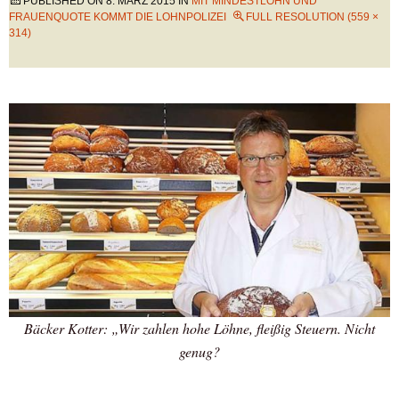
PUBLISHED ON
8. MÄRZ 2015
IN
MIT MINDESTLOHN UND
FRAUENQUOTE KOMMT DIE LOHNPOLIZEI
FULL RESOLUTION (559 ×
314)
Bäcker Kotter: „Wir zahlen hohe Löhne, fleißig Steuern. Nicht
genug?