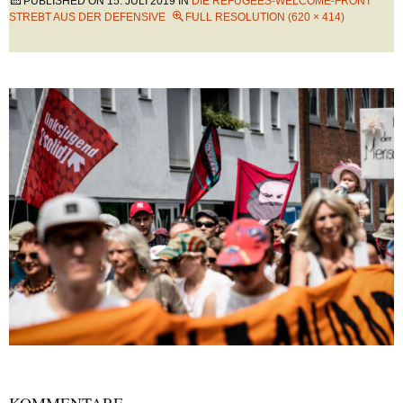
PUBLISHED ON
15. JULI 2019
IN
DIE REFUGEES-WELCOME-FRONT
STREBT AUS DER DEFENSIVE
FULL RESOLUTION (620 × 414)