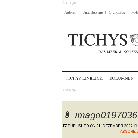
Autoren
Unterstützung
Grundsätze
Podc
Skip to content
TICHYS EINBLICK
KOLUMNEN
imago0197036
PUBLISHED ON
21. DEZEMBER 2022
I
ABSCHEI