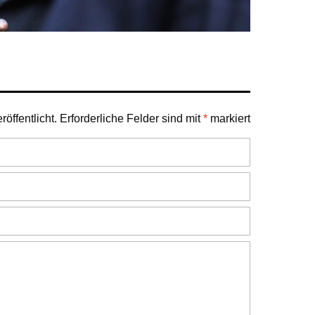
öffentlicht.
Erforderliche Felder sind mit
*
markiert