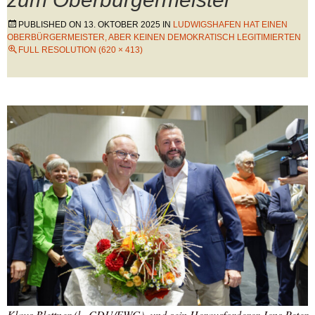
PUBLISHED ON
13. OKTOBER 2025
IN
LUDWIGSHAFEN HAT EINEN
OBERBÜRGERMEISTER, ABER KEINEN DEMOKRATISCH LEGITIMIERTEN
FULL RESOLUTION (620 × 413)
Klaus Blettner (l., CDU/FWG), und sein Herausforderer Jens Peter