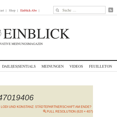
Suche nach:
ast
Shop
Einblick-Abo
DAILI|ES|SENTIALS
MEINUNGEN
VIDEOS
FEUILLETON
547019406
N
LODI UND KONSTANZ: STÄDTEPARTNERSCHAFT AM ENDE?
FULL RESOLUTION (620 × 407)