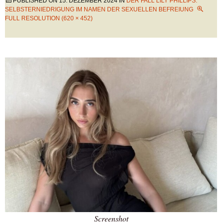
PUBLISHED ON
15. DEZEMBER 2024
IN
DER FALL LILY PHILLIPS:
SELBSTERNIEDRIGUNG IM NAMEN DER SEXUELLEN BEFREIUNG
FULL RESOLUTION (620 × 452)
Screenshot