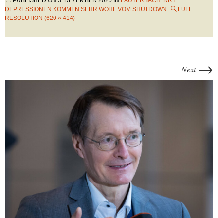
PUBLISHED ON
3. DEZEMBER 2020
IN
LAUTERBACH IRRT:
DEPRESSIONEN KOMMEN SEHR WOHL VOM SHUTDOWN
FULL
RESOLUTION (620 × 414)
→
Next