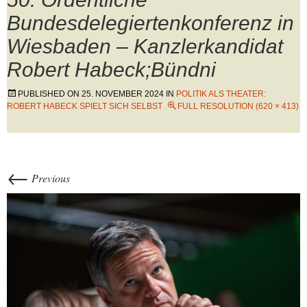
Bundesdelegiertenkonferenz in
Wiesbaden – Kanzlerkandidat
Robert Habeck;Bündni
PUBLISHED ON
25. NOVEMBER 2024
IN
POLITIK ALS THEATER:
ROBERT HABECK SPIELT SICH SELBST
FULL RESOLUTION (620 × 413)
←
Previous