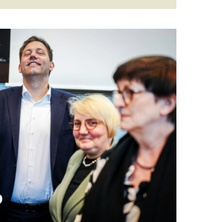
→
Next