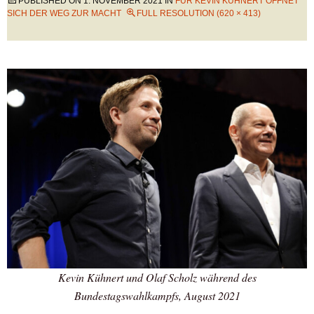
PUBLISHED ON
1. NOVEMBER 2021
IN
FÜR KEVIN KÜHNERT ÖFFNET
SICH DER WEG ZUR MACHT
FULL RESOLUTION (620 × 413)
Kevin Kühnert und Olaf Scholz während des
Bundestagswahlkampfs, August 2021