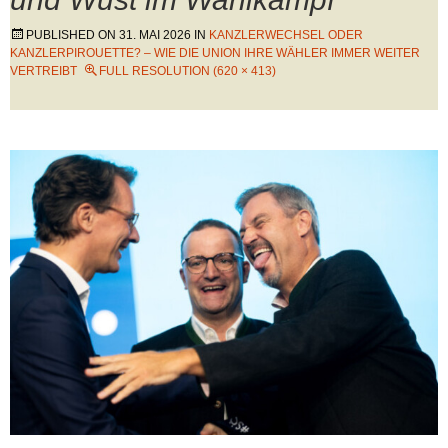
PUBLISHED ON
31. MAI 2026
IN
KANZLERWECHSEL ODER
KANZLERPIROUETTE? – WIE DIE UNION IHRE WÄHLER IMMER WEITER
VERTREIBT
FULL RESOLUTION (620 × 413)