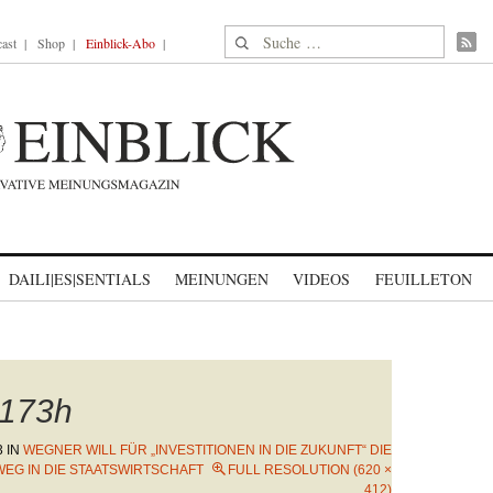
Suche nach:
ast
Shop
Einblick-Abo
DAILI|ES|SENTIALS
MEINUNGEN
VIDEOS
FEUILLETON
173h
3
IN
WEGNER WILL FÜR „INVESTITIONEN IN DIE ZUKUNFT“ DIE
EG IN DIE STAATSWIRTSCHAFT
FULL RESOLUTION (620 ×
412)