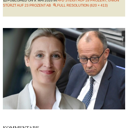
PUBLISHED ON
9. MAI 2026
IN
AFD STEIGT AUF 28 PROZENT, UNION
STÜRZT AUF 23 PROZENT AB
FULL RESOLUTION (620 × 413)
KOMMENTARE