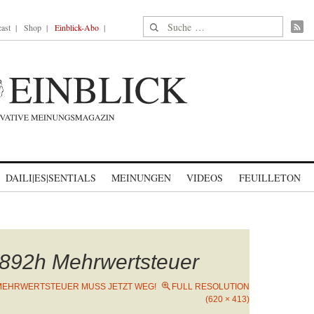
Suche nach:
ast
Shop
Einblick-Abo
DAILI|ES|SENTIALS
MEINUNGEN
VIDEOS
FEUILLETON
892h Mehrwertsteuer
MEHRWERTSTEUER MUSS JETZT WEG!
FULL RESOLUTION
(620 × 413)