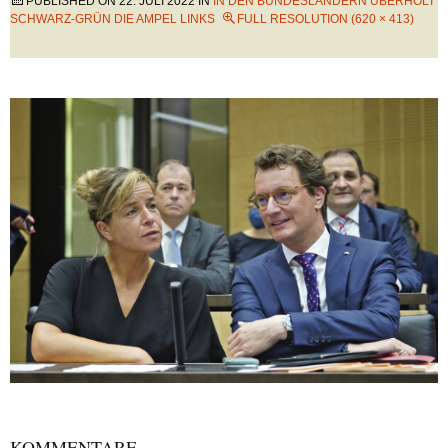
PUBLISHED ON
22. JULI 2022
IN
IN DEN BUNDESLÄNDERN ÜBERHOLT
SCHWARZ-GRÜN DIE AMPEL LINKS
FULL RESOLUTION (620 × 413)
KOMMENTARE