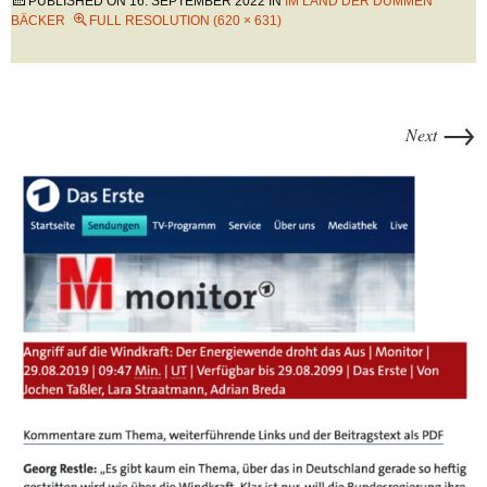
PUBLISHED ON
16. SEPTEMBER 2022
IN
IM LAND DER DUMMEN
BÄCKER
FULL RESOLUTION (620 × 631)
→
Next