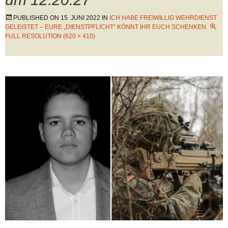
PUBLISHED ON
15. JUNI 2022
IN
ICH HABE FREIWILLIG WEHRDIENST
GELEISTET – EURE „DIENSTPFLICHT“ KÖNNT IHR EUCH SCHENKEN
FULL RESOLUTION (620 × 410)