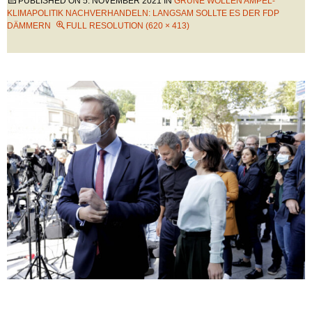
PUBLISHED ON
5. NOVEMBER 2021
IN
GRÜNE WOLLEN AMPEL-
KLIMAPOLITIK NACHVERHANDELN: LANGSAM SOLLTE ES DER FDP
DÄMMERN
FULL RESOLUTION (620 × 413)