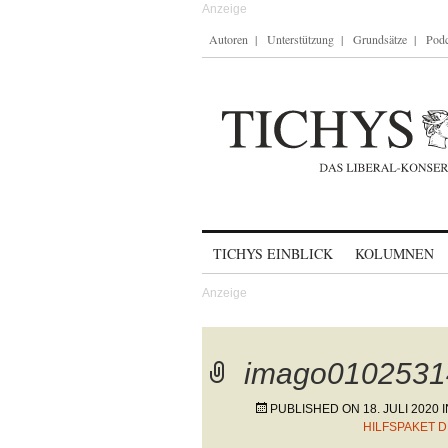
Autoren
Unterstützung
Grundsätze
Podc
Skip to content
TICHYS EINBLICK
KOLUMNEN
imago0102531
PUBLISHED ON
18. JULI 2020
I
HILFSPAKET 