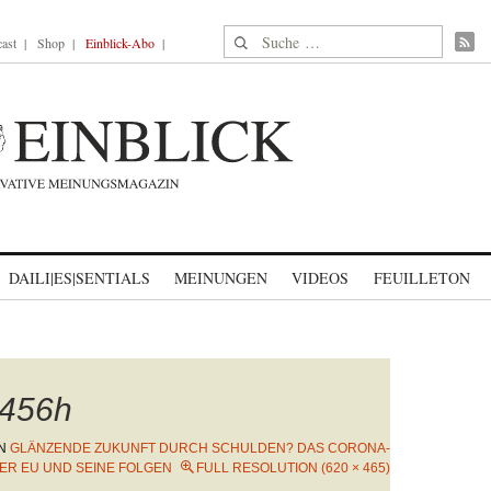
Suche nach:
ast
Shop
Einblick-Abo
DAILI|ES|SENTIALS
MEINUNGEN
VIDEOS
FEUILLETON
456h
N
GLÄNZENDE ZUKUNFT DURCH SCHULDEN? DAS CORONA-
DER EU UND SEINE FOLGEN
FULL RESOLUTION (620 × 465)