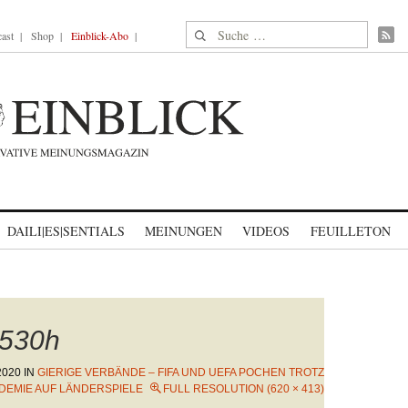
Suche nach:
ast
Shop
Einblick-Abo
DAILI|ES|SENTIALS
MEINUNGEN
VIDEOS
FEUILLETON
530h
2020
IN
GIERIGE VERBÄNDE – FIFA UND UEFA POCHEN TROTZ
DEMIE AUF LÄNDERSPIELE
FULL RESOLUTION (620 × 413)