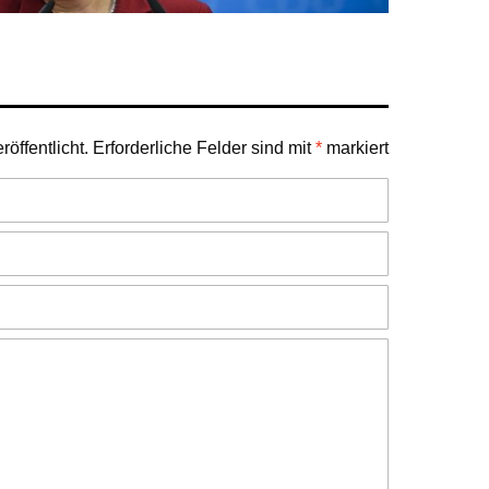
öffentlicht.
Erforderliche Felder sind mit
*
markiert