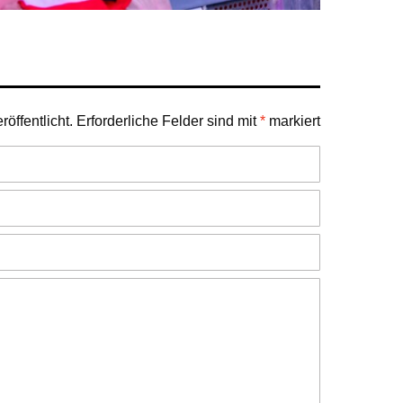
öffentlicht.
Erforderliche Felder sind mit
*
markiert