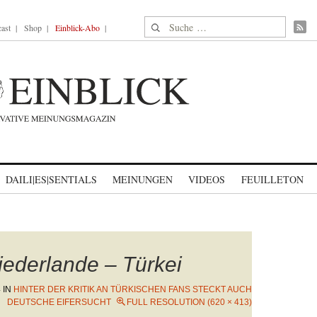
Suche nach:
ast
Shop
Einblick-Abo
DAILI|ES|SENTIALS
MEINUNGEN
VIDEOS
FEUILLETON
ederlande – Türkei
4
IN
HINTER DER KRITIK AN TÜRKISCHEN FANS STECKT AUCH
DEUTSCHE EIFERSUCHT
FULL RESOLUTION (620 × 413)