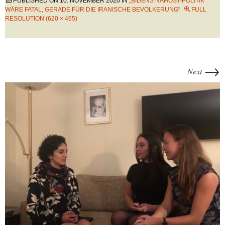
PUBLISHED ON
10. NOVEMBER 2020
IN
„BIDENS NAHOST-POLITIK
WÄRE FATAL, GERADE FÜR DIE IRANISCHE BEVÖLKERUNG“
FULL
RESOLUTION (620 × 465)
→
Next