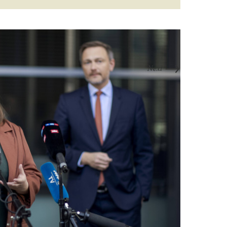
→
Next