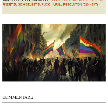
PUBLISHED ON
1. MAI 2024
IN
ENDSTATION GRÜN: DAS BÜRGERTUM
FINDET ZU SICH SELBST ZURÜCK
FULL RESOLUTION (620 × 347)
KOMMENTARE