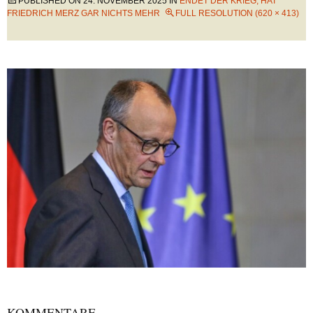
PUBLISHED ON
24. NOVEMBER 2025
IN
ENDET DER KRIEG, HAT
FRIEDRICH MERZ GAR NICHTS MEHR
FULL RESOLUTION (620 × 413)
KOMMENTARE