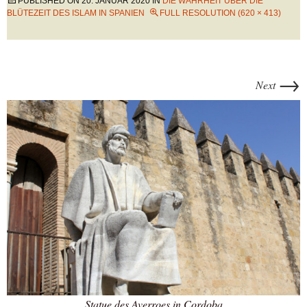
PUBLISHED ON
20. JANUAR 2020
IN
DIE WAHRHEIT ÜBER DIE
BLÜTEZEIT DES ISLAM IN SPANIEN
FULL RESOLUTION (620 × 413)
→
Next
Statue des Averroes in Cordoba