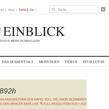
Suche nach:
ast
Shop
Einblick-Abo
DAILI|ES|SENTIALS
MEINUNGEN
VIDEOS
FEUILLETON
892h
AHLKREISREFORM DER AMPEL SOLL DIE UNION DEZIMIEREN
D DEN WÄHLER-EINFLUSS
FULL RESOLUTION (620 × 413)