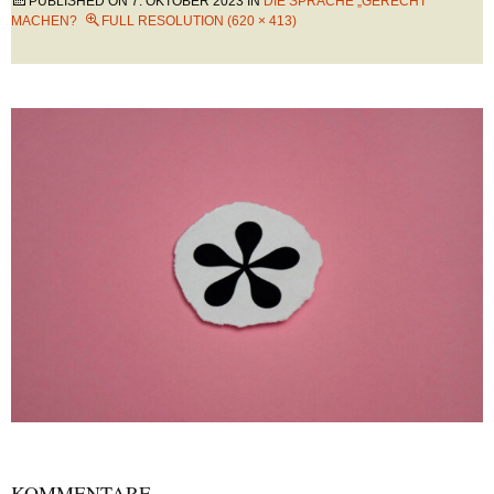
PUBLISHED ON
7. OKTOBER 2023
IN
DIE SPRACHE „GERECHT“
MACHEN?
FULL RESOLUTION (620 × 413)
KOMMENTARE