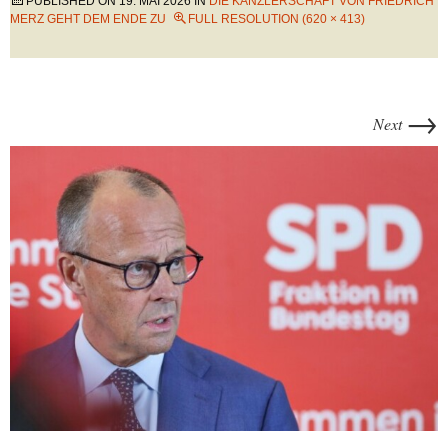
PUBLISHED ON
19. MAI 2026
IN
DIE KANZLERSCHAFT VON FRIEDRICH
MERZ GEHT DEM ENDE ZU
FULL RESOLUTION (620 × 413)
→
Next