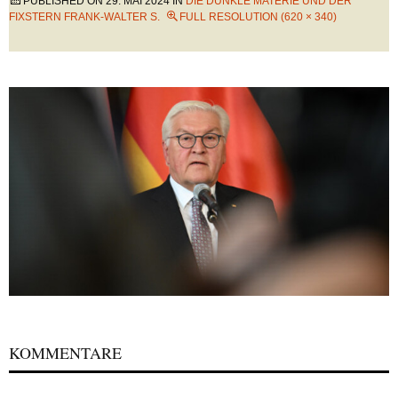
PUBLISHED ON
29. MAI 2024
IN
DIE DUNKLE MATERIE UND DER
FIXSTERN FRANK-WALTER S.
FULL RESOLUTION (620 × 340)
KOMMENTARE