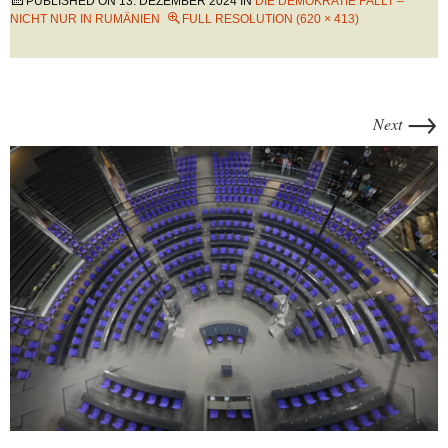
PUBLISHED ON
13. DEZEMBER 2024
IN
DIE DEMOKRATIE FÄLLT –
NICHT NUR IN RUMÄNIEN
FULL RESOLUTION (620 × 413)
→
Next