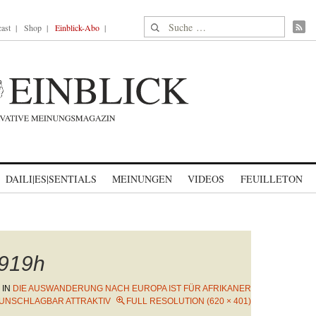
Suche nach:
ast
Shop
Einblick-Abo
DAILI|ES|SENTIALS
MEINUNGEN
VIDEOS
FEUILLETON
919h
IN
DIE AUSWANDERUNG NACH EUROPA IST FÜR AFRIKANER
UNSCHLAGBAR ATTRAKTIV
FULL RESOLUTION (620 × 401)