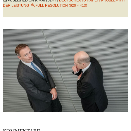
PUBLISHED ON
9. MAI 2024
IN
DEUTSCHLAND HAT EIN PROBLEM MIT
DER LEISTUNG
FULL RESOLUTION (620 × 413)
KOMMENTARE