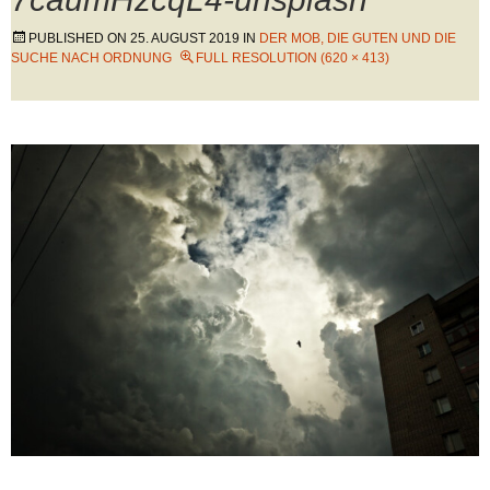
PUBLISHED ON
25. AUGUST 2019
IN
DER MOB, DIE GUTEN UND DIE
SUCHE NACH ORDNUNG
FULL RESOLUTION (620 × 413)