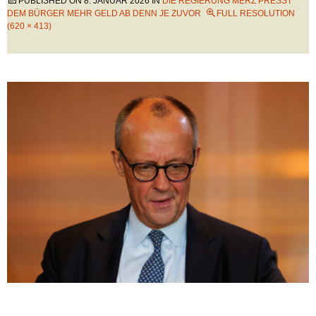
PUBLISHED ON
8. JANUAR 2026
IN
DIE REGIERUNG MERZ PRESST
DEM BÜRGER MEHR GELD AB DENN JE ZUVOR
FULL RESOLUTION
(620 × 413)