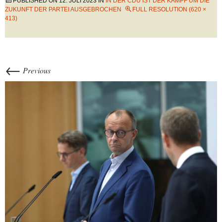
PUBLISHED ON
12. JULI 2023
IN
IN DER CDU IST DER KAMPF UM DIE
ZUKUNFT DER PARTEI AUSGEBROCHEN
FULL RESOLUTION (620 ×
413)
←
Previous