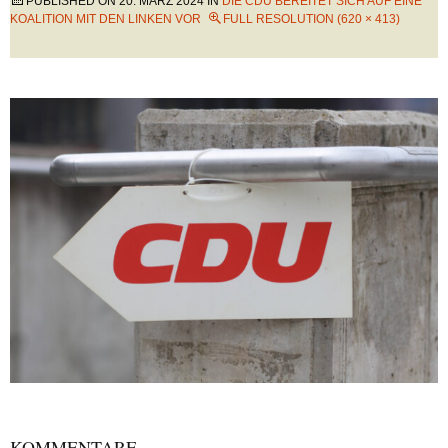
PUBLISHED ON
20. MÄRZ 2024
IN
DIE CDU BEREITET SICH AUF EINE
KOALITION MIT DEN LINKEN VOR
FULL RESOLUTION (620 × 413)
KOMMENTARE