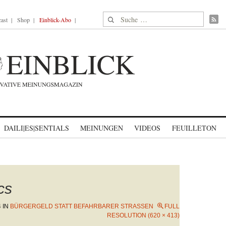
Suche nach:
ast
Shop
Einblick-Abo
DAILI|ES|SENTIALS
MEINUNGEN
VIDEOS
FEUILLETON
cs
4
IN
BÜRGERGELD STATT BEFAHRBARER STRASSEN
FULL
RESOLUTION (620 × 413)