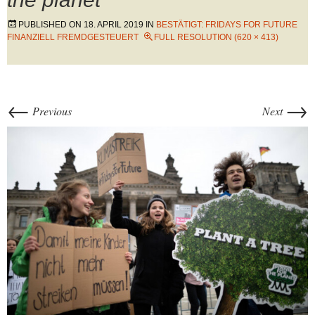
PUBLISHED ON
18. APRIL 2019
IN
BESTÄTIGT: FRIDAYS FOR FUTURE
FINANZIELL FREMDGESTEUERT
FULL RESOLUTION (620 × 413)
←
→
Previous
Next