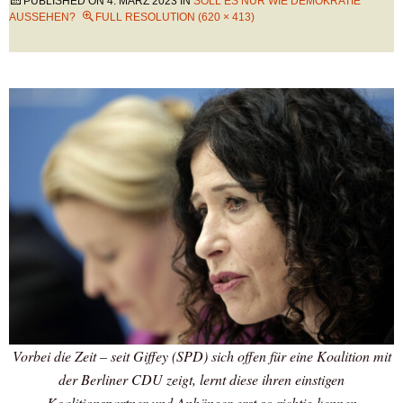
PUBLISHED ON
4. MÄRZ 2023
IN
SOLL ES NUR WIE DEMOKRATIE
AUSSEHEN?
FULL RESOLUTION (620 × 413)
Vorbei die Zeit – seit Giffey (SPD) sich offen für eine Koalition mit
der Berliner CDU zeigt, lernt diese ihren einstigen
Koalitionspartner und Anhänger erst so richtig kennen