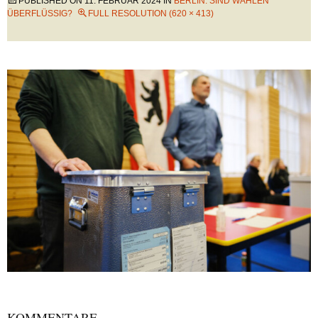
PUBLISHED ON
11. FEBRUAR 2024
IN
BERLIN: SIND WAHLEN
ÜBERFLÜSSIG?
FULL RESOLUTION (620 × 413)
KOMMENTARE