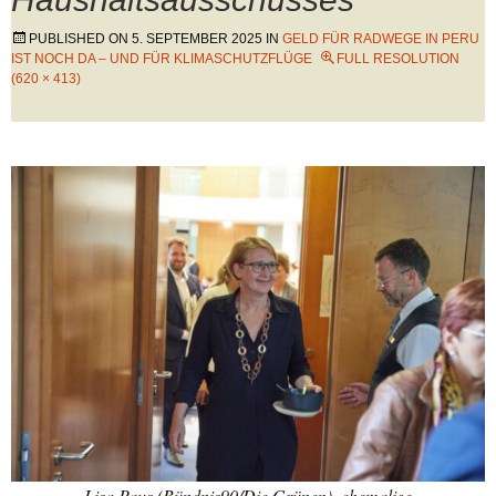
PUBLISHED ON
5. SEPTEMBER 2025
IN
GELD FÜR RADWEGE IN PERU
IST NOCH DA – UND FÜR KLIMASCHUTZFLÜGE
FULL RESOLUTION
(620 × 413)
Lisa Paus (Bündnis90/Die Grünen), ehemalige