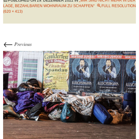
PUBLISHED ON
29. DEZEMBER 2022
IN
„WIR SIND NICHT MEHR IN DER
LAGE, BEZAHLBAREN WOHNRAUM ZU SCHAFFEN“
FULL RESOLUTION
(620 × 413)
←
Previous